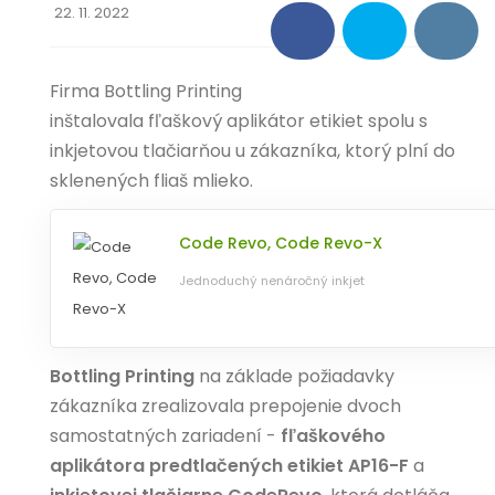
22. 11. 2022
O NÁS
KONTAKT
Firma Bottling Printing
inštalovala fľaškový aplikátor etikiet spolu s
inkjetovou tlačiarňou u zákazníka, ktorý plní do
sklenených fliaš mlieko.
Code Revo, Code Revo-X
Jednoduchý nenáročný inkjet
Bottling Printing
na základe požiadavky
zákazníka zrealizovala prepojenie dvoch
samostatných zariadení -
fľaškového
aplikátora predtlačených etikiet AP16-F
a