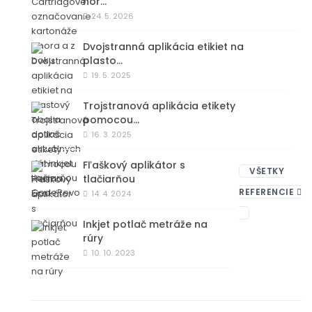
hor…
24. 5. 2026
Dvojstranná aplikácia etikiet na
plasto…
19. 5. 2025
Trojstranová aplikácia etikety
pomocou…
16. 3. 2025
Fľaškový aplikátor s
VŠETKY
tlačiarňou
REFERENCIE
14. 4. 2024
Inkjet potlač metráže na
rúry
10. 10. 2023