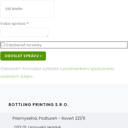
Vaša správa
Odoberať novinky
ODOSLAŤ SPRÁVU »
Odoslaním formulára súhlasíte s
podmienkami spracúvania
osobných údajov
.
BOTTLING PRINTING S.R.O.
Priemyselná, Podtureň - Roveň 221/6
033 01, Liptovský Hrádok