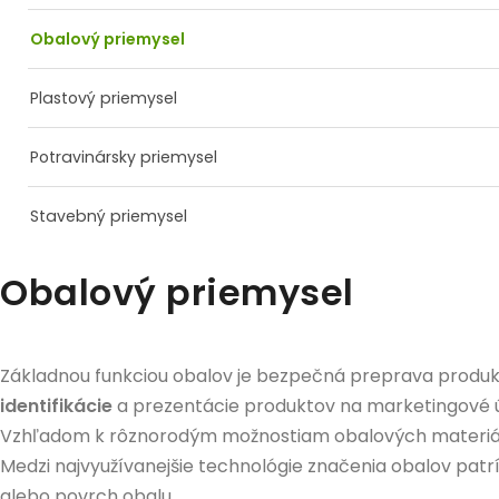
Obalový priemysel
Plastový priemysel
Potravinársky priemysel
Stavebný priemysel
Obalový priemysel
Základnou funkciou obalov je bezpečná preprava produ
identifikácie
a prezentácie produktov na marketingové ú
Vzhľadom k rôznorodým možnostiam obalových materiálov 
Medzi najvyužívanejšie technológie značenia obalov pat
alebo povrch obalu.