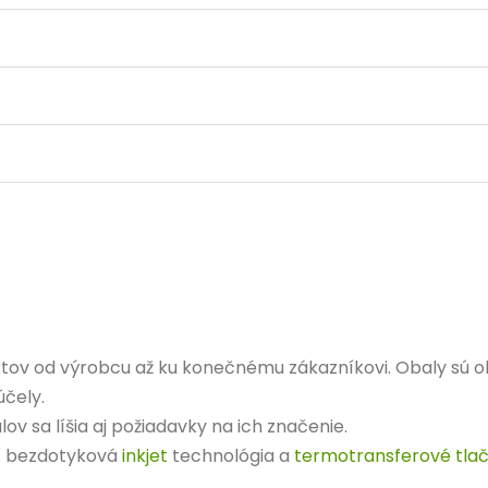
ktov od výrobcu až ku konečnému zákazníkovi. Obaly sú
čely.
sa líšia aj požiadavky na ich značenie.
rí bezdotyková
inkjet
technológia a
termotransferové tlač