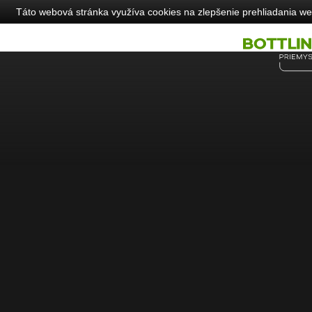
Táto webová stránka využíva cookies na zlepšenie prehliadania web
Tel: +421 44 5280 234
info@bottlingprinting.sk