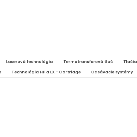
Laserová technológia
Termotransferová tlač
Tlačia
e
Technológia HP a LX - Cartridge
Odsávacie systémy
LINX 8900
Kontinuálna úsporná inkjet tlačiareň