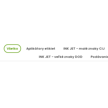
Všetko
Aplikátory etikiet
INK JET - malé znaky CIJ
INK JET - veľké znaky DOD
Podávani
LINX 9900 SÉRIA
Inkjet LINX 9900,9910,9920,9940,9940 Spectrum