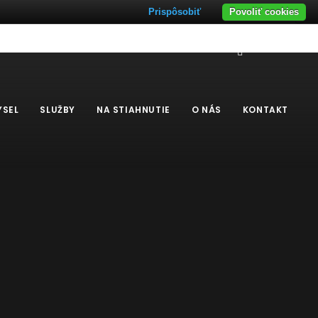
Prispôsobiť
Povoliť cookies
×
YSEL
SLUŽBY
NA STIAHNUTIE
O NÁS
KONTAKT