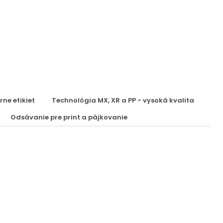
rne etikiet
Technológia MX, XR a PP - vysoká kvalita
Odsávanie pre print a pájkovanie
LINX 7900
Inkjetová tlačiareň pre farebné atramenty