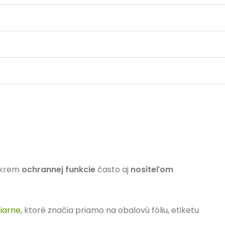
 okrem
ochrannej funkcie
často aj
nositeľom
iarne
, ktoré značia priamo na obalovú fóliu, etiketu