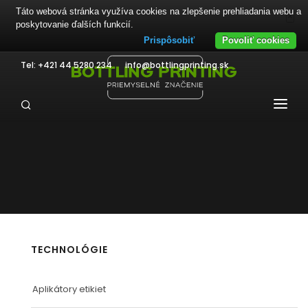
Táto webová stránka využíva cookies na zlepšenie prehliadania webu a
×
poskytovanie ďalších funkcií.
Prispôsobiť
Povoliť cookies
Tel: +421 44 5280 234
info@bottlingprinting.sk
PRODUKTY
TECHNOLÓGIE
MATERIÁLY
PRIEMYSEL
TECHNOLÓGIE
SLUŽBY
Aplikátory etikiet
NA STIAHNUTIE