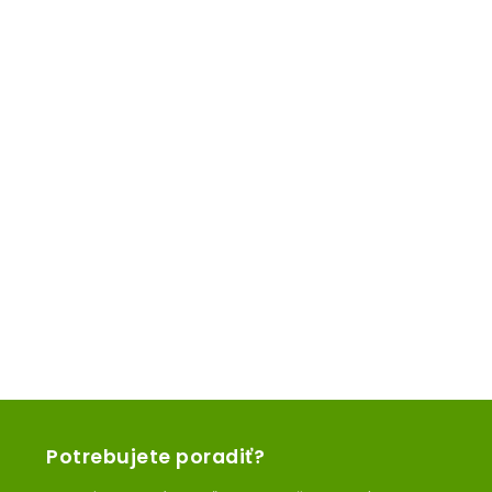
X1JET HP HAND HOLD
Štandarný HP Markoprint ručný systém pre mobilné
značenie
Potrebujete poradiť?