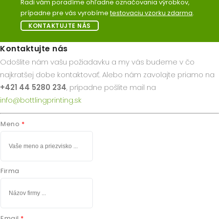
Radi vám poradíme ohľadne označovania výrobkov,
prípadne pre vás vyrobíme
testovaciu vzorku zdarma
.
KONTAKTUJTE NÁS
Kontaktujte nás
Odošlite nám vašu požiadavku a my vás budeme v čo
najkratšej dobe kontaktovať. Alebo nám zavolajte priamo na
+421 44 5280 234
, prípadne pošlite mail na
info@bottlingprinting.sk
Meno
Firma
Email