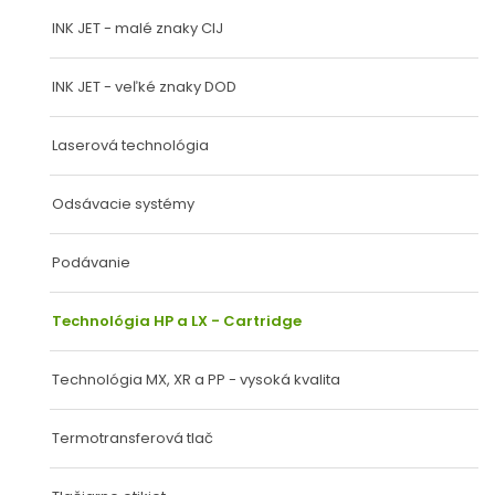
O NÁS
INK JET - malé znaky CIJ
KONTAKT
INK JET - veľké znaky DOD
Laserová technológia
Odsávacie systémy
Podávanie
Technológia HP a LX - Cartridge
Technológia MX, XR a PP - vysoká kvalita
Termotransferová tlač