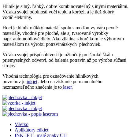
Hliník je silný, ľahký, dobre kombinovateľný s inými materiálmi.
Vďaka svojej odolnosti voči teplu a korózii a je tiež dobrý
vodič elektriny.
Hoci je hliník mäkký materiál spolu s meďou vytvára pevné
materiály, vhodné pre ploché, ale aj tvarované výrobky
napr. automobilové diely. Ako zliatina s horčíkom je výborným
materiálom na výrobu potravinárskych plechoviek.
Vďaka svojej prispôsobivosti je užitočný pre širokú škálu
priemyselných odvetví, od balenia potravín až po výrobu súčasti
strojov.
Vhodná technológia pre označovanie hliníkových
povrchov je
inkjet
alebo na získanie permanentného
nezmazateľného značenia je to
laser
.
Všetko
Aplikátory etikiet
INK JET - malé znaky CIJ