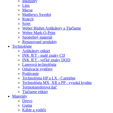
Inkdustry
Linx
Macsa
Matthews Swedot
Rotech
Sojet
Weber Bluhm Aplikátory a Tlačiarne
Weber Mark-O-Print
Spotrebný materiál
Repasované produkty
Technológie
Aplikátory etikiet
INK JET - malé znaky CIJ
INK JET - veľké znaky DOD
Laserová technológia
Odsávacie systémy
Podávanie
Technológia HP a LX - Cartridge
Technológia MX, XR a PP - vysoká kvalita
Termotransferová tlač
Tlačiarne etikiet
Materiály
Drevo
Guma
Káble a vodiče