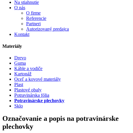
Na stiahnutie
O nás
O firme
Referencie
Partneri
Autorizovaný predajca
Kontakt
Materiály
Drevo
Guma
Káble a vodiče
Kartonáž
Oceľ a kovové materiály
Plast
Plastové obaly
Potravinárska fólia
Potravinárske plechovky
Sklo
Označovanie a popis na potravinárske
plechovky