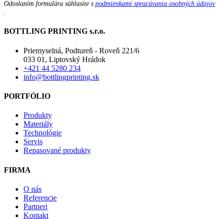
Odoslaním formulára súhlasíte s
podmienkami spracúvania osobných údajov
.
BOTTLING PRINTING s.r.o.
Priemyselná, Podtureň - Roveň 221/6
033 01, Liptovský Hrádok
+421 44 5280 234
info@bottlingprinting.sk
PORTFÓLIO
Produkty
Materiály
Technológie
Servis
Repasované produkty
FIRMA
O nás
Referencie
Partneri
Kontakt