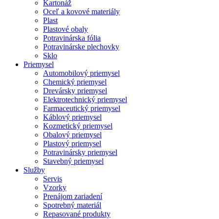
Kartonáž
Oceľ a kovové materiály
Plast
Plastové obaly
Potravinárska fólia
Potravinárske plechovky
Sklo
Priemysel
Automobilový priemysel
Chemický priemysel
Drevársky priemysel
Elektrotechnický priemysel
Farmaceutický priemysel
Káblový priemysel
Kozmetický priemysel
Obalový priemysel
Plastový priemysel
Potravinársky priemysel
Stavebný priemysel
Služby
Servis
Vzorky
Prenájom zariadení
Spotrebný materiál
Repasované produkty