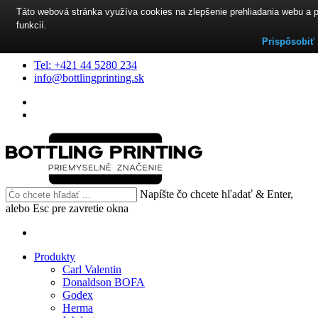
Táto webová stránka využíva cookies na zlepšenie prehliadania webu a 
funkcií.
Prispôsobiť
Tel: +421 44 5280 234
info@bottlingprinting.sk
Napíšte čo chcete hľadať & Enter,
alebo Esc pre zavretie okna
Produkty
Carl Valentin
Donaldson BOFA
Godex
Herma