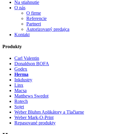
Na stiahnutie
O nás
O firme
Referencie
Partneri
Autorizovaný predajca
Kontakt
Produkty
Carl Valentin
Donaldson BOFA
Godex
Herma
Inkdustry
Linx
Macsa
Matthews Swedot
Rotech
Sojet
Weber Bluhm Aplikátory a Tlačiarne
Weber Mark-O-Print
Repasované produkty