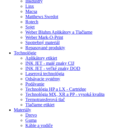
Inkdustry
Linx
Macsa
Matthews Swedot
Rotech
Sojet
Weber Bluhm Aplikátory a Tlačiarne
Weber Mark-O-Print
Spotrebný materiál
Repasované produkty
Technológie
Aplikátory etikiet
INK JET - malé znaky CIJ
INK JET - veľké znaky DOD
Laserová technológia
Odsávacie systémy
Podávanie
Technológia HP a LX - Cartridge
Technológia MX, XR a PP - vysoká kvalita
Termotransferová tlač
Tlačiarne etikiet
Materiály
Drevo
Guma
Káble a vodiče