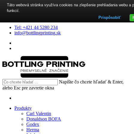
Táto webová stránka využíva cookies na zlepšenie prehliadania webu a 
funkcií.
Prispôsobiť
Tel: +421 44 5280 234
info@bottlingprinting.sk
Napíšte čo chcete hľadať & Enter,
alebo Esc pre zavretie okna
Produkty
Carl Valentin
Donaldson BOFA
Godex
Herma