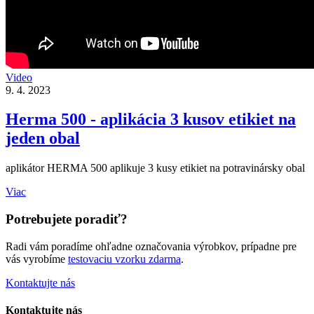
Video
9. 4. 2023
Herma 500 - aplikácia 3 kusov etikiet na
jeden obal
aplikátor HERMA 500 aplikuje 3 kusy etikiet na potravinársky obal
Viac
Potrebujete poradiť?
Radi vám poradíme ohľadne označovania výrobkov, prípadne pre
vás vyrobíme
testovaciu vzorku zdarma
.
Kontaktujte nás
Kontaktujte nás