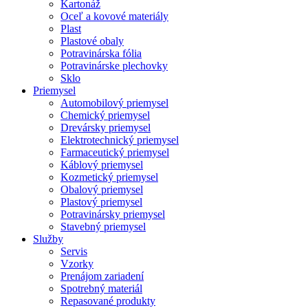
Kartonáž
Oceľ a kovové materiály
Plast
Plastové obaly
Potravinárska fólia
Potravinárske plechovky
Sklo
Priemysel
Automobilový priemysel
Chemický priemysel
Drevársky priemysel
Elektrotechnický priemysel
Farmaceutický priemysel
Káblový priemysel
Kozmetický priemysel
Obalový priemysel
Plastový priemysel
Potravinársky priemysel
Stavebný priemysel
Služby
Servis
Vzorky
Prenájom zariadení
Spotrebný materiál
Repasované produkty