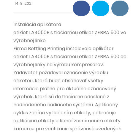
14. 8. 2021
O NÁS
KONTAKT
Inštalácia aplikátora
etikiet LA4050E s tlačiarňou etikiet ZEBRA 500 vo
výrobnej linke.
Firma Bottling Printing inštalovala aplikátor
etikiet LA4050E s tlačiarňou etikiet ZEBRA 500 do
výrobnej linky na výrobu kompresorov.
Zadávateľ požadoval označenie výrobku
etiketou, ktorá bude obsahovať všetky
informácie platné pre aktuálne označovaný
výrobok, ktoré sú do tlačiarne odoslané z
nadriadeného riadiaceho systému. Aplikačný
cyklus začína vytlačením etikety, pokračuje
aplikáciou etikety a končí zosnímaním etikety
kamerou pre verifikáciu správnosti uvedených