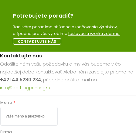
Potrebujete poradiť?
Radi vám poradíme ohľadne označovania výrobkov,
prípadne pre vás vyrobíme
testovaciu vzorku zdarma
.
KONTAKTUJTE NÁS
Kontaktujte nás
Odošlite nám vašu požiadavku a my vás budeme v čo
najkratšej dobe kontaktovať. Alebo nám zavolajte priamo na
+421 44 5280 234
, prípadne pošlite mail na
info@bottlingprinting.sk
Meno
Firma