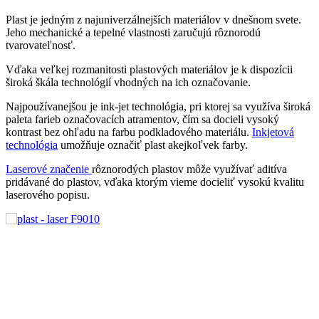
Plast je jedným z najuniverzálnejších materiálov v dnešnom svete.
Jeho mechanické a tepelné vlastnosti zaručujú rôznorodú
tvarovateľnosť.
Vďaka veľkej rozmanitosti plastových materiálov je k dispozícii
široká škála technológií vhodných na ich označovanie.
Najpoužívanejšou je ink-jet technológia, pri ktorej sa využíva široká
paleta farieb označovacích atramentov, čím sa docieli vysoký
kontrast bez ohľadu na farbu podkladového materiálu.
Inkjetová
technológia
umožňuje označiť plast akejkoľvek farby.
Laserové značenie
rôznorodých plastov môže využívať aditíva
pridávané do plastov, vďaka ktorým vieme docieliť vysokú kvalitu
laserového popisu.