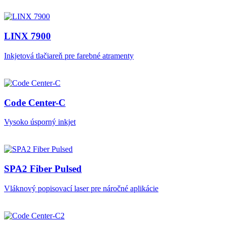
LINX 7900
Inkjetová tlačiareň pre farebné atramenty
Code Center-C
Vysoko úsporný inkjet
SPA2 Fiber Pulsed
Vláknový popisovací laser pre náročné aplikácie