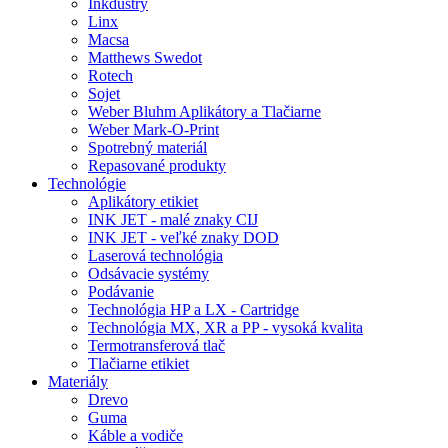
Inkdustry
Linx
Macsa
Matthews Swedot
Rotech
Sojet
Weber Bluhm Aplikátory a Tlačiarne
Weber Mark-O-Print
Spotrebný materiál
Repasované produkty
Technológie
Aplikátory etikiet
INK JET - malé znaky CIJ
INK JET - veľké znaky DOD
Laserová technológia
Odsávacie systémy
Podávanie
Technológia HP a LX - Cartridge
Technológia MX, XR a PP - vysoká kvalita
Termotransferová tlač
Tlačiarne etikiet
Materiály
Drevo
Guma
Káble a vodiče