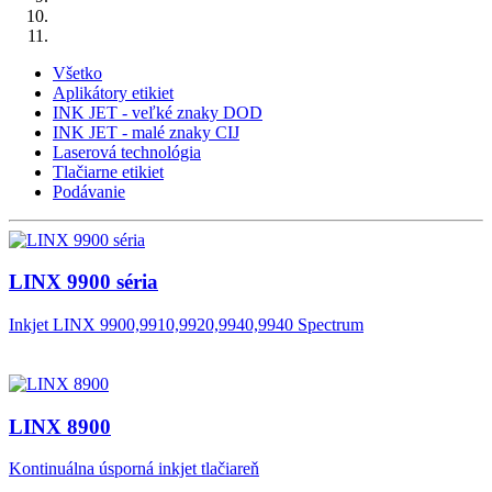
Všetko
Aplikátory etikiet
INK JET - veľké znaky DOD
INK JET - malé znaky CIJ
Laserová technológia
Tlačiarne etikiet
Podávanie
LINX 9900 séria
Inkjet LINX 9900,9910,9920,9940,9940 Spectrum
LINX 8900
Kontinuálna úsporná inkjet tlačiareň