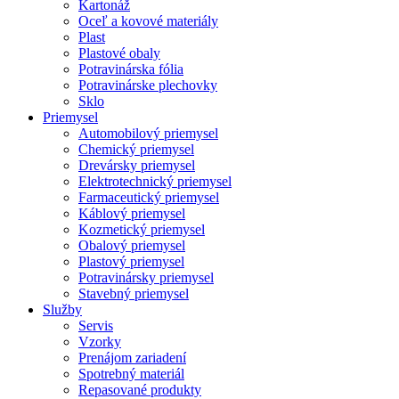
Kartonáž
Oceľ a kovové materiály
Plast
Plastové obaly
Potravinárska fólia
Potravinárske plechovky
Sklo
Priemysel
Automobilový priemysel
Chemický priemysel
Drevársky priemysel
Elektrotechnický priemysel
Farmaceutický priemysel
Káblový priemysel
Kozmetický priemysel
Obalový priemysel
Plastový priemysel
Potravinársky priemysel
Stavebný priemysel
Služby
Servis
Vzorky
Prenájom zariadení
Spotrebný materiál
Repasované produkty