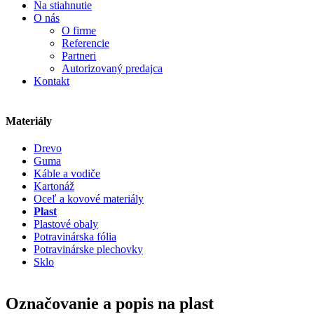
Na stiahnutie
O nás
O firme
Referencie
Partneri
Autorizovaný predajca
Kontakt
Materiály
Drevo
Guma
Káble a vodiče
Kartonáž
Oceľ a kovové materiály
Plast
Plastové obaly
Potravinárska fólia
Potravinárske plechovky
Sklo
Označovanie a popis na plast