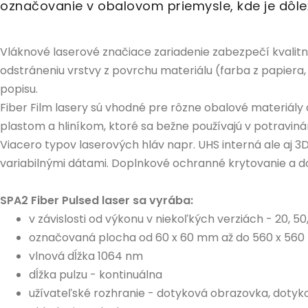
označovanie v obalovom priemysle, kde je dôleži
Vláknové laserové značiace zariadenie zabezpečí kvalit
odstráneniu vrstvy z povrchu materiálu (farba z papiera,
popisu.
Fiber Film lasery sú vhodné pre rôzne obalové materiály a
plastom a hliníkom, ktoré sa bežne používajú v potravi
Viacero typov laserových hláv napr. UHS interná ale aj 
variabilnými dátami. Doplnkové ochranné krytovanie a do
SPA2 Fiber Pulsed laser sa vyrába:
v závislosti od výkonu v niekoľkých verziách - 20, 5
označovaná plocha od 60 x 60 mm až do 560 x 56
vlnová dĺžka 1064 nm
dĺžka pulzu - kontinuálna
užívateľské rozhranie - dotyková obrazovka, doty