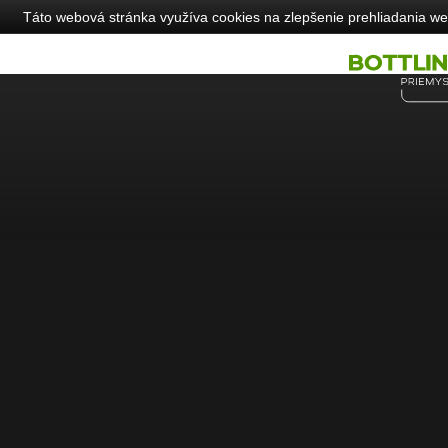
Táto webová stránka využíva cookies na zlepšenie prehliadania web
Tel: +421 44 5280 234
info@bottlingprinting.sk