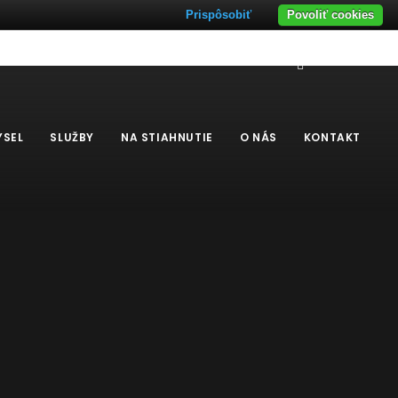
Prispôsobiť
Povoliť cookies
×
YSEL
SLUŽBY
NA STIAHNUTIE
O NÁS
KONTAKT