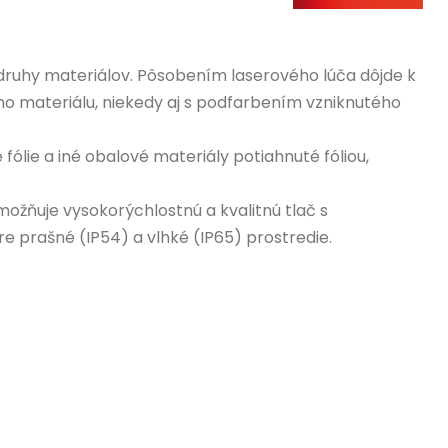
druhy materiálov. Pôsobením laserového lúča dôjde k
ého materiálu, niekedy aj s podfarbením vzniknutého
fólie a iné obalové materiály potiahnuté fóliou,
ožňuje vysokorýchlostnú a kvalitnú tlač s
e prašné (IP54) a vlhké (IP65) prostredie.