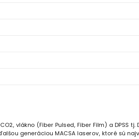
O2, vlákno (Fiber Pulsed, Fiber Film) a DPSS tj
ú ďalšou generáciou MACSA laserov, ktoré sú naj