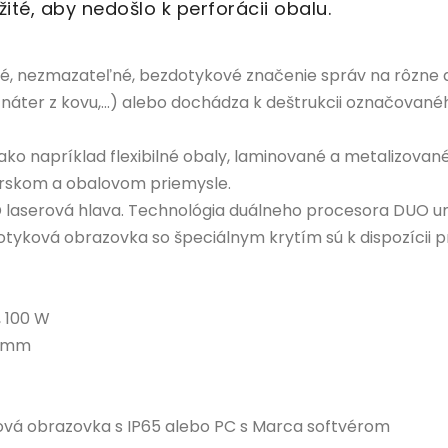
té, aby nedošlo k perforácii obalu.
né, nezmazateľné, bezdotykové značenie správ na rôzne 
 náter z kovu,...) alebo dochádza k deštrukcii označovan
ko napríklad flexibilné obaly, laminované a metalizované 
nárskom a obalovom priemysle.
3D laserová hlava. Technológia duálneho procesora DUO um
tyková obrazovka so špeciálnym krytím sú k dispozícii pr
0, 100 W
0 mm
ková obrazovka s IP65 alebo PC s Marca softvérom