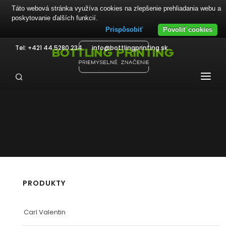
Táto webová stránka využíva cookies na zlepšenie prehliadania webu a
×
poskytovanie ďalších funkcií.
Prispôsobiť
Povoliť cookies
Tel: +421 44 5280 234
info@bottlingprinting.sk
PRODUKTY
TECHNOLÓGIE
MATERIÁLY
PRIEMYSEL
PRODUKTY
SLUŽBY
Carl Valentin
NA STIAHNUTIE