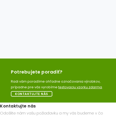
LINX TT 1000
Termotlačiareň na obalový materiál
Potrebujete poradiť?
Radi vám poradíme ohľadne označovania výrobkov,
prípadne pre vás vyrobíme
testovaciu vzorku zdarma
.
KONTAKTUJTE NÁS
Kontaktujte nás
Odošlite nám vašu požiadavku a my vás budeme v čo