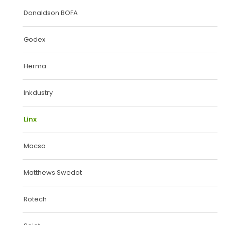
O NÁS
Donaldson BOFA
KONTAKT
Godex
Herma
Inkdustry
Linx
Macsa
Matthews Swedot
Rotech