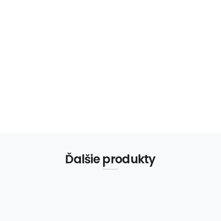
Ďalšie produkty
LINX TT 500
Termotlačiareň na obalový materiál